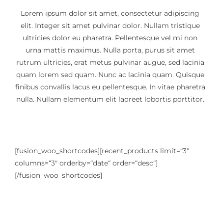
Online Katalog
Lorem ipsum dolor sit amet, consectetur adipiscing
elit. Integer sit amet pulvinar dolor. Nullam tristique
ultricies dolor eu pharetra. Pellentesque vel mi non
noe-book.at
urna mattis maximus. Nulla porta, purus sit amet
rutrum ultricies, erat metus pulvinar augue, sed lacinia
quam lorem sed quam. Nunc ac lacinia quam. Quisque
Veranstaltung
finibus convallis lacus eu pellentesque. In vitae pharetra
nulla. Nullam elementum elit laoreet lobortis porttitor.
Mitglied werden
[fusion_woo_shortcodes][recent_products limit=“3″
columns=“3″ orderby=“date“ order=“desc“]
[/fusion_woo_shortcodes]